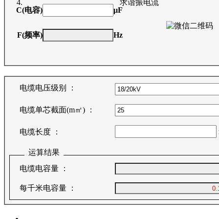
求谐振电流
C(电容)
μF
F(频率)
Hz
电缆电压级别 ：
电缆单芯截面(m㎡) ：
电缆长度 ：
运算结果
电缆电容量 ：
每千米电容量 ：