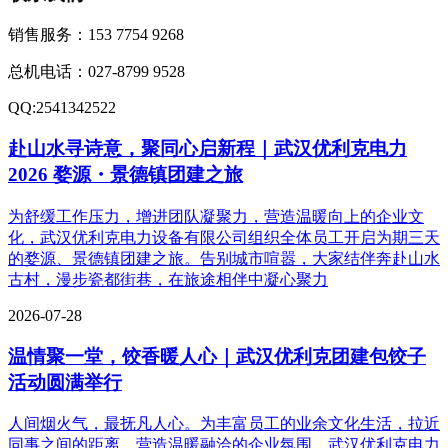
销售服务：
153 7754 9268
总机电话：
027-8799 9528
QQ:
2541342522
赴山水寻诗意，聚同心启新程｜武汉优利克电力
2026 婺源・景德镇团建之旅
为舒缓工作压力，增进团队凝聚力，营造温暖向上的企业文
化，武汉优利克电力设备有限公司组织全体员工开启为期三天
的婺源、景德镇团建之旅。告别城市喧嚣，大家结伴奔赴山水
古村，漫步瓷都街巷，在旅途相伴中凝心聚力
2026-07-28
温情聚一堂，饺香暖人心｜武汉优利克团建包饺子
活动圆满举行
人间烟火气，最抚凡人心。为丰富员工的业余文化生活，拉近
同事之间的距离，营造温暖融洽的企业氛围，武汉优利克电力