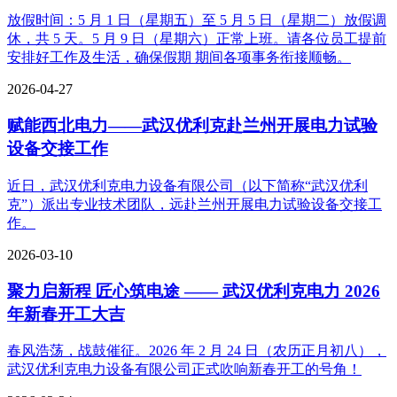
放假时间：5 月 1 日（星期五）至 5 月 5 日（星期二）放假调
休，共 5 天。5 月 9 日（星期六）正常上班。请各位员工提前
安排好工作及生活，确保假期 期间各项事务衔接顺畅。​
2026-04-27
赋能西北电力——武汉优利克赴兰州开展电力试验
设备交接工作
近日，武汉优利克电力设备有限公司（以下简称“武汉优利
克”）派出专业技术团队，远赴兰州开展电力试验设备交接工
作。
2026-03-10
聚力启新程 匠心筑电途 —— 武汉优利克电力 2026
年新春开工大吉
春风浩荡，战鼓催征。2026 年 2 月 24 日（农历正月初八），
武汉优利克电力设备有限公司正式吹响新春开工的号角！