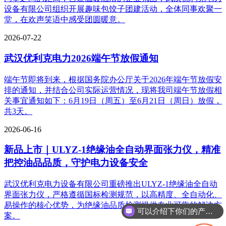
设备有限公司组织开展趣味包饺子团建活动，全体同事欢聚一
堂，在欢声笑语中感受团圆暖意。
2026-07-22
武汉优利克电力2026端午节放假通知
端午节即将到来，根据国务院办公厅关于2026年端午节放假安
排的通知，并结合公司实际运营情况，现将我司端午节放假相
关事宜通知如下：6月19日（周五）至6月21日（周日）放假，
共3天。
2026-06-16
新品上市｜ULYZ-1绝缘油全自动界面张力仪，精准
把控油品品质，守护电力设备安全
武汉优利克电力设备有限公司重磅推出ULYZ-1绝缘油全自动
界面张力仪，严格遵循国标检测规范，以高精度、全自动化、
易操作的核心优势，为绝缘油品质检测提供专业可靠的解决方
可以介绍下你们的产品么
案。
你们是怎么收费的呢