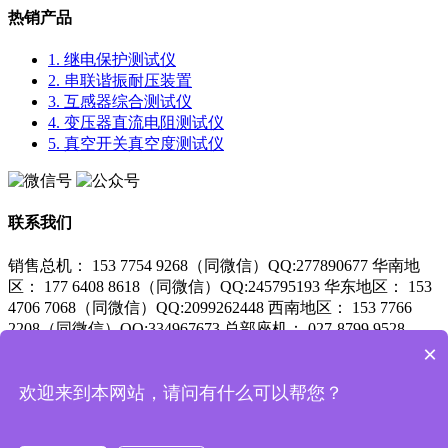
热销产品
1. 继电保护测试仪
2. 串联谐振耐压装置
3. 互感器综合测试仪
4. 变压器直流电阻测试仪
5. 真空开关真空度测试仪
联系我们
销售总机： 153 7754 9268（同微信）QQ:277890677
华南地
区： 177 6408 8618（同微信）QQ:245795193
华东地区： 153
4706 7068（同微信）QQ:2099262448
西南地区： 153 7766
2208（同微信）QQ:334967673
总部座机： 027-8799 9528
×
服务支持：
027-87999528 咨询QQ：3558518371
鄂ICP备15018841号-1
欢迎来到本网站，请问有什么可以帮您？
鄂公网安备 42010602002846号