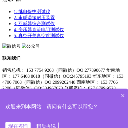
1. 继电保护测试仪
2. 串联谐振耐压装置
3. 互感器综合测试仪
4. 变压器直流电阻测试仪
5. 真空开关真空度测试仪
联系我们
销售总机： 153 7754 9268（同微信）QQ:277890677
华南地
区： 177 6408 8618（同微信）QQ:245795193
华东地区： 153
4706 7068（同微信）QQ:2099262448
西南地区： 153 7766
2208（同微信）QQ:334967673
总部座机： 027-8799 9528
×
服务支持：
027-87999528 咨询QQ：3558518371
鄂ICP备15018841号-1
欢迎来到本网站，请问有什么可以帮您？
鄂公网安备 42010602002846号
现在咨询
稍后再说
Copyright © 2015 -2025
武汉优利克电力设备有限公司
法律声