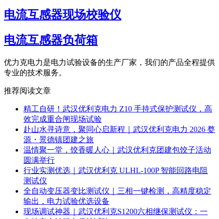
电流互感器现场校验仪
电流互感器负荷箱
优力克电力是电力试验设备的生产厂家，我们的产品全程提供
专业的技术服务。
推荐阅读文章
精工自研！武汉优利克电力 Z10 手持式保护测试仪，高
效完成重合闸现场试验
赴山水寻诗意，聚同心启新程｜武汉优利克电力 2026 婺
源・景德镇团建之旅
温情聚一堂，饺香暖人心｜武汉优利克团建包饺子活动
圆满举行
行业实测优选｜武汉优利克 ULHL-100P 智能回路电阻
测试仪
全自动变压器变比测试仪｜三相一键检测，高精度稳定
输出，电力试验优选设备
现场调试神器｜武汉优利克S1200六相继保测试仪：一