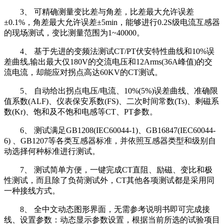
3、 可精确测量变比差与角差，比差最大允许误差
±0.1%，角差最大允许误差±5min，能够进行0.2S级电流互感器
的现场测试，变比测量范围为1~40000。
4、 基于先进的变频法测试CT/PT伏安特性曲线和10%误
差曲线,输出最大仅180V的交流电压和12Arms(36A峰值)的交
流电流，却能应对拐点高达60KV的CT测试。
5、 自动给出拐点电压/电流、10%(5%)误差曲线、准确限
值系数(ALF)、仪表保安系数(FS)、二次时间常数(Ts)、剩磁系
数(Kr)、饱和及不饱和电感等CT、PT参数。
6、 测试满足GB1208(IEC60044-1)、GB16847(IEC60044-
6) 、GB1207等各类互感器标准，并依照互感器类型和级别自
动选择何种标准进行测试。
7、 测试简单方便，一键完成CT直阻、励磁、变比和极
性测试，而且除了负荷测试外，CT其他各项测试都是采用同
一种接线方式。
8、 全中文动态图形界面，无需参考说明书即可完成接
线、设置参数：动态显示参数设置，根据当前所选的试验项目